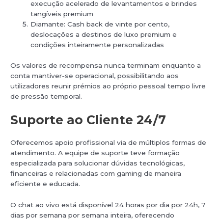
execução acelerado de levantamentos e brindes
tangíveis premium
Diamante: Cash back de vinte por cento,
deslocações a destinos de luxo premium e
condições inteiramente personalizadas
Os valores de recompensa nunca terminam enquanto a
conta mantiver-se operacional, possibilitando aos
utilizadores reunir prémios ao próprio pessoal tempo livre
de pressão temporal.
Suporte ao Cliente 24/7
Oferecemos apoio profissional via de múltiplos formas de
atendimento. A equipe de suporte teve formação
especializada para solucionar dúvidas tecnológicas,
financeiras e relacionadas com gaming de maneira
eficiente e educada.
O chat ao vivo está disponível 24 horas por dia por 24h, 7
dias por semana por semana inteira, oferecendo