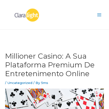
Skip
to
content
Main
Men
Millioner Casino: A Sua
Plataforma Premium De
Entretenimento Online
/
Uncategorized
/ By
5ms