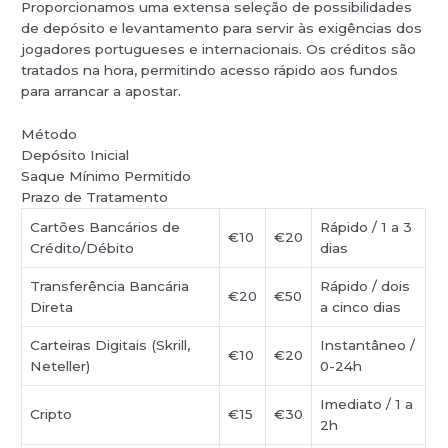
Proporcionamos uma extensa seleção de possibilidades
de depósito e levantamento para servir às exigências dos
jogadores portugueses e internacionais. Os créditos são
tratados na hora, permitindo acesso rápido aos fundos
para arrancar a apostar.
Método
Depósito Inicial
Saque Mínimo Permitido
Prazo de Tratamento
Cartões Bancários de
Rápido / 1 a 3
€10
€20
Crédito/Débito
dias
Transferência Bancária
Rápido / dois
€20
€50
Direta
a cinco dias
Carteiras Digitais (Skrill,
Instantâneo /
€10
€20
Neteller)
0-24h
Imediato / 1 a
Cripto
€15
€30
2h