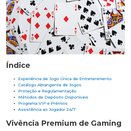
Índice
Experiência de Jogo Única de Entretenimento
Catálogo Abrangente de Jogos
Proteção e Regulamentação
Métodos de Depósito Disponíveis
Programa VIP e Prémios
Assistência ao Jogador 24/7
Vivência Premium de Gaming