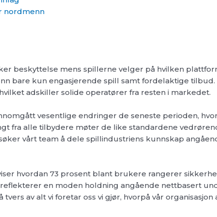
for nordmenn
 beskyttelse mens spillerne velger på hvilken plattform d
enn bare kun engasjerende spill samt fordelaktige tilbud
ilket adskiller solide operatører fra resten i markedet.
nnomgått vesentlige endringer de seneste perioden, hvor
t fra alle tilbydere møter de like standardene vedrørend
n søker vårt team å dele spillindustriens kunnskap angåen
 viser hvordan 73 prosent blant brukere rangerer sikke
e reflekterer en moden holdning angående nettbasert un
å tvers av alt vi foretar oss vi gjør, hvorpå vår organisasj