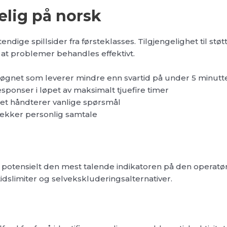
elig på norsk
ndige spillsider fra førsteklasses. Tilgjengelighet til støtt
t problemer behandles effektivt.
 døgnet som leverer mindre enn svartid på under 5 minutt
ponser i løpet av maksimalt tjuefire timer
ket håndterer vanlige spørsmål
trekker personlig samtale
s potensielt den mest talende indikatoren på den operatørs
idslimiter og selvekskluderingsalternativer.