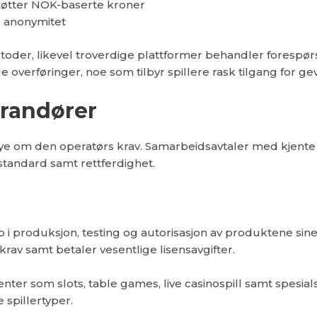
støtter NOK-baserte kroner
r anonymitet
toder, likevel troverdige plattformer behandler forespørsl
overføringer, noe som tilbyr spillere rask tilgang for gev
erandører
 mye om den operatørs krav. Samarbeidsavtaler med kjente
tandard samt rettferdighet.
øp i produksjon, testing og autorisasjon av produktene s
rav samt betaler vesentlige lisensavgifter.
ter som slots, table games, live casinospill samt spesial
e spillertyper.