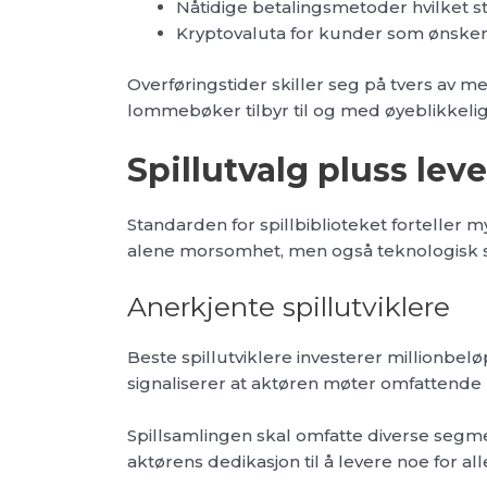
Nåtidige betalingsmetoder hvilket 
Kryptovaluta for kunder som ønske
Overføringstider skiller seg på tvers av me
lommebøker tilbyr til og med øyeblikkelige 
Spillutvalg pluss lev
Standarden for spillbiblioteket forteller
alene morsomhet, men også teknologisk s
Anerkjente spillutviklere
Beste spillutviklere investerer millionbel
signaliserer at aktøren møter omfattende k
Spillsamlingen skal omfatte diverse segmen
aktørens dedikasjon til å levere noe for all