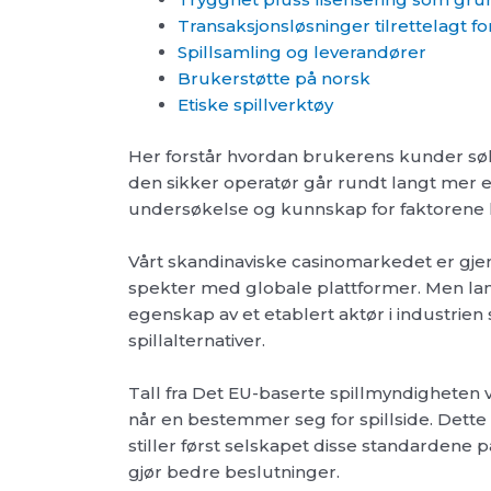
Transaksjonsløsninger tilrettelagt 
Spillsamling og leverandører
Brukerstøtte på norsk
Etiske spillverktøy
Her forstår hvordan brukerens kunder søker
den sikker operatør går rundt langt mer 
undersøkelse og kunnskap for faktorene hv
Vårt skandinaviske casinomarkedet er gje
spekter med globale plattformer. Men lang
egenskap av et etablert aktør i industrie
spillalternativer.
Tall fra Det EU-baserte spillmyndigheten
når en bestemmer seg for spillside. Dett
stiller først selskapet disse standardene p
gjør bedre beslutninger.