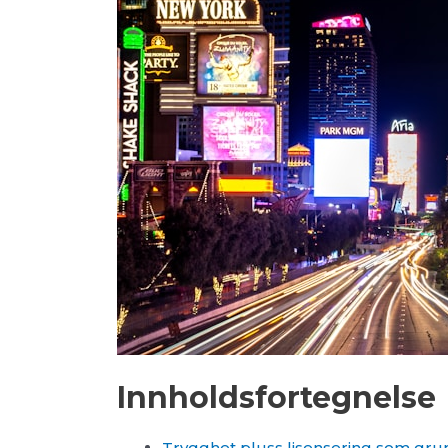
Innholdsfortegnelse
Trygghet pluss lisensering som gru