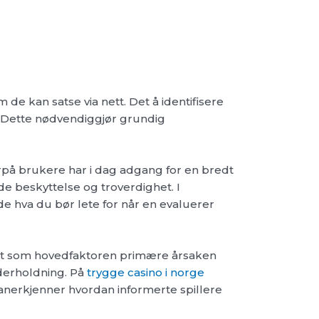
e kan satse via nett. Det å identifisere
. Dette nødvendiggjør grundig
på brukere har i dag adgang for en bredt
e beskyttelse og troverdighet. I
de hva du bør lete for når en evaluerer
rhet som hovedfaktoren primære årsaken
derholdning. På
trygge casino i norge
on anerkjenner hvordan informerte spillere