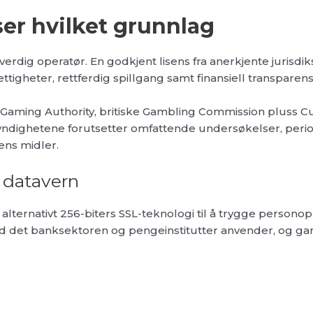
ser hvilket grunnlag
verdig operatør. En godkjent lisens fra anerkjente jurisdi
tigheter, rettferdig spillgang samt finansiell transparens
Gaming Authority, britiske Gambling Commission pluss C
yndighetene forutsetter omfattende undersøkelser, perio
ens midler.
 datavern
lternativt 256-biters SSL-teknologi til å trygge personopp
d det banksektoren og pengeinstitutter anvender, og gar