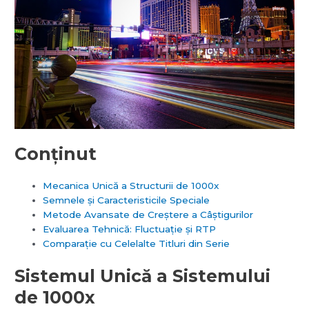
Conținut
Mecanica Unică a Structurii de 1000x
Semnele și Caracteristicile Speciale
Metode Avansate de Creștere a Câștigurilor
Evaluarea Tehnică: Fluctuație și RTP
Comparație cu Celelalte Titluri din Serie
Sistemul Unică a Sistemului
de 1000x