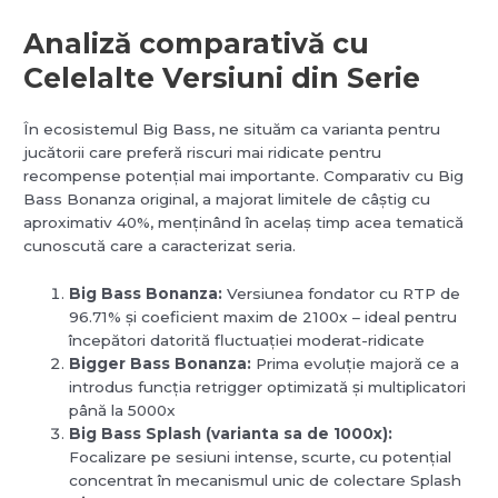
Analiză comparativă cu
Celelalte Versiuni din Serie
În ecosistemul Big Bass, ne situăm ca varianta pentru
jucătorii care preferă riscuri mai ridicate pentru
recompense potențial mai importante. Comparativ cu Big
Bass Bonanza original, a majorat limitele de câștig cu
aproximativ 40%, menținând în acelaș timp acea tematică
cunoscută care a caracterizat seria.
Big Bass Bonanza:
Versiunea fondator cu RTP de
96.71% și coeficient maxim de 2100x – ideal pentru
începători datorită fluctuației moderat-ridicate
Bigger Bass Bonanza:
Prima evoluție majoră ce a
introdus funcția retrigger optimizată și multiplicatori
până la 5000x
Big Bass Splash (varianta sa de 1000x):
Focalizare pe sesiuni intense, scurte, cu potențial
concentrat în mecanismul unic de colectare Splash