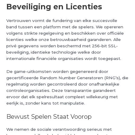
Beveiliging en Licenties
Vertrouwen vormt de fundering van elke succesvolle
band tussen een platform met de spelers. We opereren
volgens strikte regelgeving en beschikken over officiële
licenties welke onze betrouwbaarheid garanderen. Alle
privé gegevens worden beschermd met 256-bit SSL-
beveiliging, identieke technologie welke door
internationale financiële organisaties wordt toegepast.
De game-uitkomsten worden gegenereerd door
gecertificeerde Random Number Generatoren (RNG’s), die
regelmatig worden gecontroleerd door onafhankelijke
controleorganisaties. Deze transparantie garandeert
ervoor dat elk spelresultaat compleet willekeurig met
eerlijk is, zonder kans tot manipulatie.
Bewust Spelen Staat Voorop
We nemen de sociale verantwoording serieus met