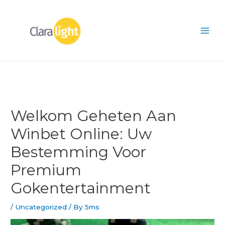
Skip
to
content
Main
Men
Welkom Geheten Aan
Winbet Online: Uw
Bestemming Voor
Premium
Gokentertainment
/
Uncategorized
/ By
5ms