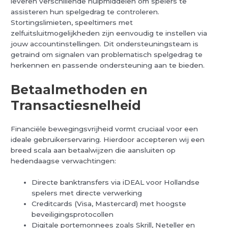
leveren verschillende hulpmiddelen om spelers te
assisteren hun spelgedrag te controleren.
Stortingslimieten, speeltimers met
zelfuitsluitmogelijkheden zijn eenvoudig te instellen via
jouw accountinstellingen. Dit ondersteuningsteam is
getraind om signalen van problematisch spelgedrag te
herkennen en passende ondersteuning aan te bieden.
Betaalmethoden en
Transactiesnelheid
Financiële bewegingsvrijheid vormt cruciaal voor een
ideale gebruikerservaring. Hierdoor accepteren wij een
breed scala aan betaalwijzen die aansluiten op
hedendaagse verwachtingen:
Directe banktransfers via iDEAL voor Hollandse
spelers met directe verwerking
Creditcards (Visa, Mastercard) met hoogste
beveiligingsprotocollen
Digitale portemonnees zoals Skrill, Neteller en