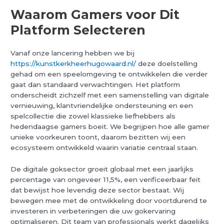
Waarom Gamers voor Dit
Platform Selecteren
Vanaf onze lancering hebben we bij
https://kunstkerkheerhugowaard.nl/
deze doelstelling
gehad om een speelomgeving te ontwikkelen die verder
gaat dan standaard verwachtingen. Het platform
onderscheidt zichzelf met een samenstelling van digitale
vernieuwing, klantvriendelijke ondersteuning en een
spelcollectie die zowel klassieke liefhebbers als
hedendaagse gamers boeit. We begrijpen hoe alle gamer
unieke voorkeuren toont, daarom bezitten wij een
ecosysteem ontwikkeld waarin variatie centraal staan.
De digitale goksector groeit globaal met een jaarlijks
percentage van ongeveer 11,5%, een verificeerbaar feit
dat bewijst hoe levendig deze sector bestaat. Wij
bewegen mee met de ontwikkeling door voortdurend te
investeren in verbeteringen die uw gokervaring
optimaliseren. Dit team van professionals werkt dagelijks