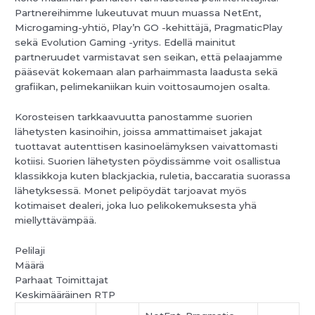
Partnereihimme lukeutuvat muun muassa NetEnt,
Microgaming-yhtiö, Play’n GO -kehittäjä, PragmaticPlay
sekä Evolution Gaming -yritys. Edellä mainitut
partneruudet varmistavat sen seikan, että pelaajamme
pääsevät kokemaan alan parhaimmasta laadusta sekä
grafiikan, pelimekaniikan kuin voittosaumojen osalta.
Korosteisen tarkkaavuutta panostamme suorien
lähetysten kasinoihin, joissa ammattimaiset jakajat
tuottavat autenttisen kasinoelämyksen vaivattomasti
kotiisi. Suorien lähetysten pöydissämme voit osallistua
klassikkoja kuten blackjackia, ruletia, baccaratia suorassa
lähetyksessä. Monet pelipöydät tarjoavat myös
kotimaiset dealeri, joka luo pelikokemuksesta yhä
miellyttävämpää.
Pelilaji
Määrä
Parhaat Toimittajat
Keskimääräinen RTP