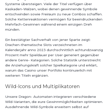
Systeme übersteigen. Viele der Titel verfügen über
Kaskaden-Walzen, wobei denen gewinnende Symbole
entschwinden sowie Freiraum zu neue Combos schaffen.
Solche Kettenreaktionen vermögen für beeindruckenden
Mehrfach-Gewinnen während einem einzigen Dreh
münden.
Ein bestätigter Sachverhalt von jener Sparte zeigt:
Drachen-thematische Slots verzeichneten im
Kalenderjahr anno 2023 durchschnittlich achtundzwanzig
Prozent mehr Spieldauer per User generiert gegenüber
andere Genre- Kategorien. Solche Statistik unterstreicht
die Anziehungskraft solcher Spielkategorie und erklärt,
warum das Casino unser Portfolio kontinuierlich mit
weiteren Titeln ergänzen.
Wild-Icons und Multiplikatoren
Unsere Dragon- Automaten integrieren verschiedene
Wild-Varianten, die eure Gewinnmöglichkeiten optimieren.
Ausdehnende Wild-Symbole erweitern selbst auf