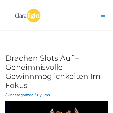
Skip
to
content
Main
Men
Drachen Slots Auf –
Geheimnisvolle
Gewinnmöglichkeiten Im
Fokus
/
Uncategorized
/ By
5ms