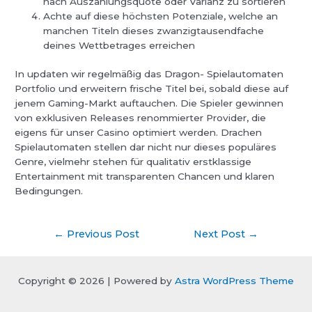
nach Auszahlungsquote oder Varianz zu sortieren
Achte auf diese höchsten Potenziale, welche an
manchen Titeln dieses zwanzigtausendfache
deines Wettbetrages erreichen
In updaten wir regelmäßig das Dragon- Spielautomaten
Portfolio und erweitern frische Titel bei, sobald diese auf
jenem Gaming-Markt auftauchen. Die Spieler gewinnen
von exklusiven Releases renommierter Provider, die
eigens für unser Casino optimiert werden. Drachen
Spielautomaten stellen dar nicht nur dieses populäres
Genre, vielmehr stehen für qualitativ erstklassige
Entertainment mit transparenten Chancen und klaren
Bedingungen.
Post
←
Previous Post
Next Post
→
navigation
Copyright © 2026 | Powered by
Astra WordPress Theme