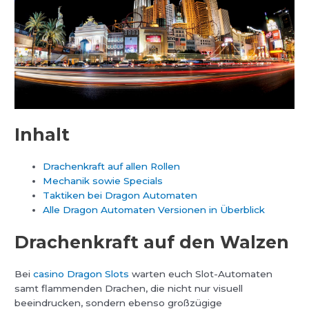
Inhalt
Drachenkraft auf allen Rollen
Mechanik sowie Specials
Taktiken bei Dragon Automaten
Alle Dragon Automaten Versionen in Überblick
Drachenkraft auf den Walzen
Bei
casino Dragon Slots
warten euch Slot-Automaten
samt flammenden Drachen, die nicht nur visuell
beeindrucken, sondern ebenso großzügige