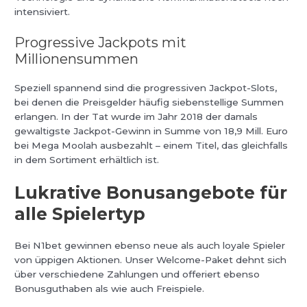
intensiviert.
Progressive Jackpots mit
Millionensummen
Speziell spannend sind die progressiven Jackpot-Slots,
bei denen die Preisgelder häufig siebenstellige Summen
erlangen. In der Tat wurde im Jahr 2018 der damals
gewaltigste Jackpot-Gewinn in Summe von 18,9 Mill. Euro
bei Mega Moolah ausbezahlt – einem Titel, das gleichfalls
in dem Sortiment erhältlich ist.
Lukrative Bonusangebote für
alle Spielertyp
Bei N1bet gewinnen ebenso neue als auch loyale Spieler
von üppigen Aktionen. Unser Welcome-Paket dehnt sich
über verschiedene Zahlungen und offeriert ebenso
Bonusguthaben als wie auch Freispiele.