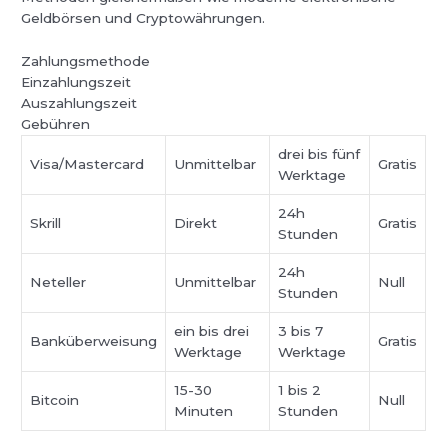
Geldbörsen und Cryptowährungen.
Zahlungsmethode
Einzahlungszeit
Auszahlungszeit
Gebühren
drei bis fünf
Visa/Mastercard
Unmittelbar
Gratis
Werktage
24h
Skrill
Direkt
Gratis
Stunden
24h
Neteller
Unmittelbar
Null
Stunden
ein bis drei
3 bis 7
Banküberweisung
Gratis
Werktage
Werktage
15-30
1 bis 2
Bitcoin
Null
Minuten
Stunden