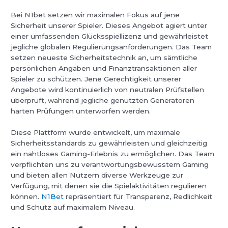
Bei N1bet setzen wir maximalen Fokus auf jene
Sicherheit unserer Spieler. Dieses Angebot agiert unter
einer umfassenden Glücksspiellizenz und gewährleistet
jegliche globalen Regulierungsanforderungen. Das Team
setzen neueste Sicherheitstechnik an, um sämtliche
persönlichen Angaben und Finanztransaktionen aller
Spieler zu schützen. Jene Gerechtigkeit unserer
Angebote wird kontinuierlich von neutralen Prüfstellen
überprüft, während jegliche genutzten Generatoren
harten Prüfungen unterworfen werden.
Diese Plattform wurde entwickelt, um maximale
Sicherheitsstandards zu gewährleisten und gleichzeitig
ein nahtloses Gaming-Erlebnis zu ermöglichen. Das Team
verpflichten uns zu verantwortungsbewusstem Gaming
und bieten allen Nutzern diverse Werkzeuge zur
Verfügung, mit denen sie die Spielaktivitäten regulieren
können.
N1Bet
repräsentiert für Transparenz, Redlichkeit
und Schutz auf maximalem Niveau.