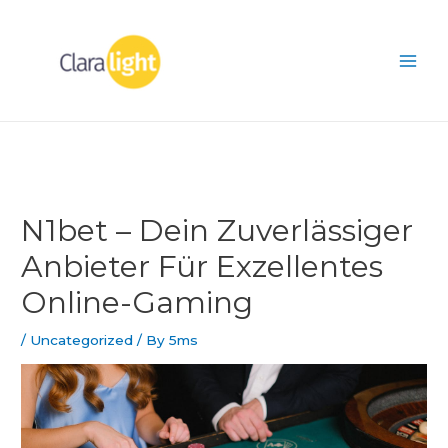
Skip
to
content
Main
Men
N1bet – Dein Zuverlässiger
Anbieter Für Exzellentes
Online-Gaming
/
Uncategorized
/ By
5ms