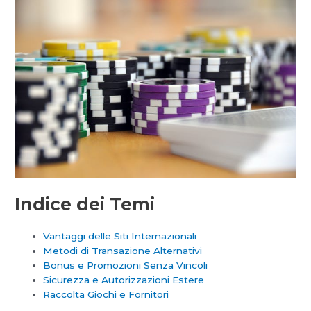
Indice dei Temi
Vantaggi delle Siti Internazionali
Metodi di Transazione Alternativi
Bonus e Promozioni Senza Vincoli
Sicurezza e Autorizzazioni Estere
Raccolta Giochi e Fornitori