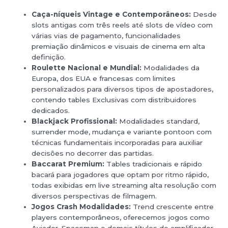
Caça-níqueis Vintage e Contemporâneos:
Desde
slots antigas com três reels até slots de vídeo com
várias vias de pagamento, funcionalidades
premiação dinâmicos e visuais de cinema em alta
definição.
Roulette Nacional e Mundial:
Modalidades da
Europa, dos EUA e francesas com limites
personalizados para diversos tipos de apostadores,
contendo tables Exclusivas com distribuidores
dedicados.
Blackjack Profissional:
Modalidades standard,
surrender mode, mudança e variante pontoon com
técnicas fundamentais incorporadas para auxiliar
decisões no decorrer das partidas.
Baccarat Premium:
Tables tradicionais e rápido
bacará para jogadores que optam por ritmo rápido,
todas exibidas em live streaming alta resolução com
diversos perspectivas de filmagem.
Jogos Crash Modalidades:
Trend crescente entre
players contemporâneos, oferecemos jogos como