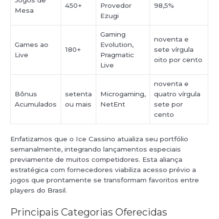
450+
Provedor
98,5%
Mesa
Ezugi
Gaming
noventa e
Games ao
Evolution,
180+
sete vírgula
Live
Pragmatic
oito por cento
Live
noventa e
Bônus
setenta
Microgaming,
quatro vírgula
Acumulados
ou mais
NetEnt
sete por
cento
Enfatizamos que o Ice Cassino atualiza seu portfólio
semanalmente, integrando lançamentos especiais
previamente de muitos competidores. Esta aliança
estratégica com fornecedores viabiliza acesso prévio a
jogos que prontamente se transformam favoritos entre
players do Brasil.
Principais Categorias Oferecidas