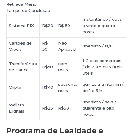
Retirada Menor
Tempo de Conclusão
Instantâneo / duas
Sistema PIX
R$20
R$ 50
a vinte e quatro
horas
Cartões de
R$
Não
Imediato / N/D
Credit
30
Aplicável
1-2 dias comerciais
Transferência
cem
R$50
/ de 2 a 5 dias úteis
de Banco
reais
úteis
sessenta
quinze a trinta min /
Cripto
R$40
reais
de 1 a 3 h
Imediato / seis a
Wallets
R$25
R$50
quarenta e oito
Digitais
horas
Programa de Lealdade e