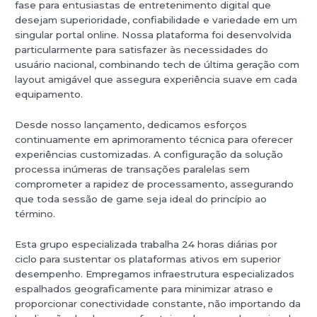
fase para entusiastas de entretenimento digital que
desejam superioridade, confiabilidade e variedade em um
singular portal online. Nossa plataforma foi desenvolvida
particularmente para satisfazer às necessidades do
usuário nacional, combinando tech de última geração com
layout amigável que assegura experiência suave em cada
equipamento.
Desde nosso lançamento, dedicamos esforços
continuamente em aprimoramento técnica para oferecer
experiências customizadas. A configuração da solução
processa inúmeras de transações paralelas sem
comprometer a rapidez de processamento, assegurando
que toda sessão de game seja ideal do princípio ao
término.
Esta grupo especializada trabalha 24 horas diárias por
ciclo para sustentar os plataformas ativos em superior
desempenho. Empregamos infraestrutura especializados
espalhados geograficamente para minimizar atraso e
proporcionar conectividade constante, não importando da