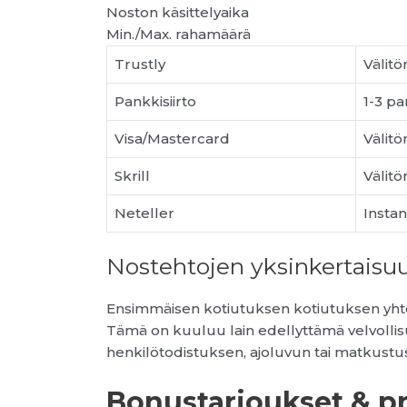
Noston käsittelyaika
Min./Max. rahamäärä
Trustly
Välitö
Pankkisiirto
1-3 pa
Visa/Mastercard
Välitö
Skrill
Välitö
Neteller
Instan
Nostehtojen yksinkertaisu
Ensimmäisen kotiutuksen kotiutuksen yht
Tämä on kuuluu lain edellyttämä velvollis
henkilötodistuksen, ajoluvun tai matkustus
Bonustarjoukset & p