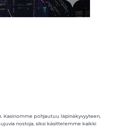
n. Kasinomme pohjautuu läpinäkyvyyteen,
uvia nostoja, siksi käsittelemme kaikki