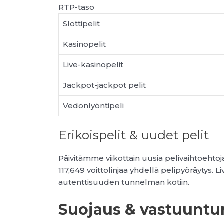
RTP-taso
Slottipelit
Kasinopelit
Live-kasinopelit
Jackpot-jackpot pelit
Vedonlyöntipeli
Erikoispelit & uudet pelit
Päivitämme viikottain uusia pelivaihtoehtoj
117,649 voittolinjaa yhdellä pelipyöräytys
autenttisuuden tunnelman kotiin.
Suojaus & vastuuntu