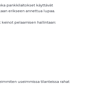
ka pankkilaitokset käyttävät
kkaan erikseen annettua lupaa.
 keinot pelaamisen hallintaan:
eimmiten useimmissa tilanteissa rahat