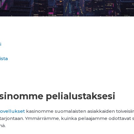
i
ista
kasinomme pelialustaksesi
sovellukset
kasinomme suomalaisten asiakkaiden toiveisii
itarjontaan. Ymmärrämme, kuinka pelaajamme odottavat suj
nä.