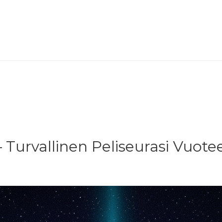
– Turvallinen Peliseurasi Vuot