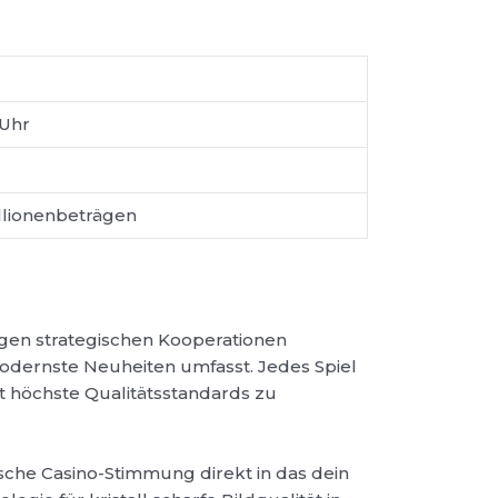
 Uhr
llionenbeträgen
igen strategischen Kooperationen
 modernste Neuheiten umfasst. Jedes Spiel
it höchste Qualitätsstandards zu
ische Casino-Stimmung direkt in das dein