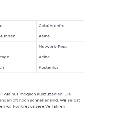
ge
Gebührenfrei
 Stunden
Keine
Network-Fees
ktage
Keine
ch
Kostenlos
ll wie nur möglich auszuzahlen. Die
gen oft noch schneller sind. Wir selbst
en wir konkret unsere Verfahren