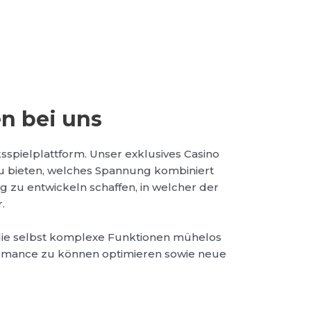
n bei uns
sspielplattform. Unser exklusives Casino
u bieten, welches Spannung kombiniert
g zu entwickeln schaffen, in welcher der
.
, die selbst komplexe Funktionen mühelos
formance zu können optimieren sowie neue