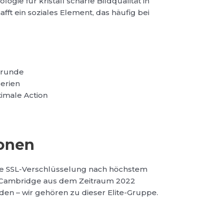
ie für kristall scharfe Bildqualität in
ft ein soziales Element, das häufig bei
lrunde
erien
imale Action
ionen
iche SSL-Verschlüsselung nach höchstem
ty Cambridge aus dem Zeitraum 2022
oden – wir gehören zu dieser Elite-Gruppe.