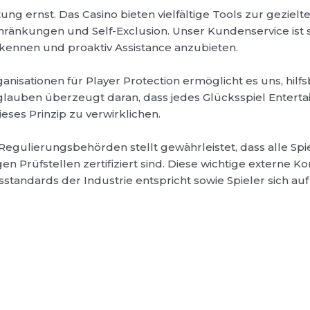
g ernst. Das Casino bieten vielfältige Tools zur gezielten
schränkungen und Self-Exclusion. Unser Kundenservice ist 
rkennen und proaktiv Assistance anzubieten.
sationen für Player Protection ermöglicht es uns, hilfsb
r glauben überzeugt daran, dass jedes Glücksspiel Entert
ses Prinzip zu verwirklichen.
egulierungsbehörden stellt gewährleistet, dass alle Sp
Prüfstellen zertifiziert sind. Diese wichtige externe Ko
standards der Industrie entspricht sowie Spieler sich auf