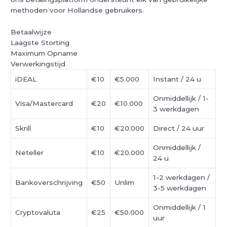
methoden voor Hollandse gebruikers.
Betaalwijze
Laagste Storting
Maximum Opname
Verwerkingstijd
iDEAL
€10
€5.000
Instant / 24 u
Onmiddellijk / 1-
Visa/Mastercard
€20
€10.000
3 werkdagen
Skrill
€10
€20.000
Direct / 24 uur
Onmiddellijk /
Neteller
€10
€20.000
24 u
1-2 werkdagen /
Bankoverschrijving
€50
Unlim
3-5 werkdagen
Onmiddellijk / 1
Cryptovaluta
€25
€50.000
uur