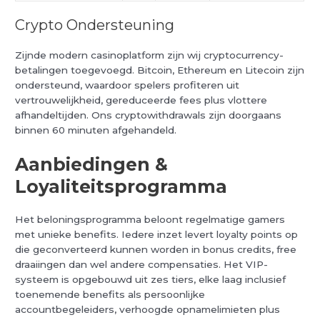
Crypto Ondersteuning
Zijnde modern casinoplatform zijn wij cryptocurrency-
betalingen toegevoegd. Bitcoin, Ethereum en Litecoin zijn
ondersteund, waardoor spelers profiteren uit
vertrouwelijkheid, gereduceerde fees plus vlottere
afhandeltijden. Ons cryptowithdrawals zijn doorgaans
binnen 60 minuten afgehandeld.
Aanbiedingen &
Loyaliteitsprogramma
Het beloningsprogramma beloont regelmatige gamers
met unieke benefits. Iedere inzet levert loyalty points op
die geconverteerd kunnen worden in bonus credits, free
draaiingen dan wel andere compensaties. Het VIP-
systeem is opgebouwd uit zes tiers, elke laag inclusief
toenemende benefits als persoonlijke
accountbegeleiders, verhoogde opnamelimieten plus