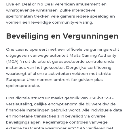
Live en Deal or No Deal verenigen amusement en
winstgevende winkansen. Zulke interactieve
spelformaten trekken vele gamers iedere speeldag en
vormen een levendige community-ervaring.
Beveiliging en Vergunningen
Ons casino opereert met een officiële vergunningsrecht
uitgegeven vanwege autoriteit Malta Gaming Authority
(MGA), ‘n uit de uiterst gerespecteerde controlerende
instanties van het goksector. Dergelijke certificering
waarborgt of al onze activiteiten voldoen met strikte
Europese Unie normen omtrent fair gokken plus
spelersprotectie.
Ons digitale structuur maakt gebruik van 256-bit SSL-
versleuteling, gelijke encryptienorm die bij wereldwijde
financiële instellingen gebruikt wordt. Alle individuele data
en monetaire transacties zijn beveiligd via diverse
beveiligingslagen. Regelmatige controles vanwege
externe testcentra waaronder eCOGRA verifiëren het