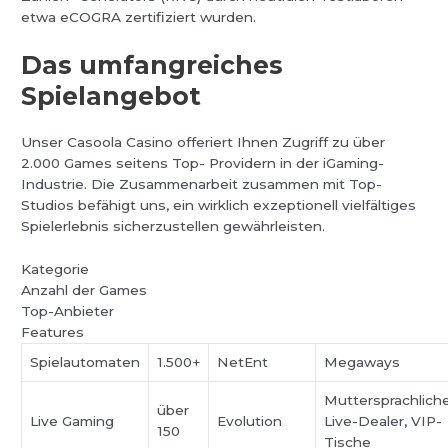
etwa eCOGRA zertifiziert wurden.
Das umfangreiches
Spielangebot
Unser Casoola Casino offeriert Ihnen Zugriff zu über
2.000 Games seitens Top- Providern in der iGaming-
Industrie. Die Zusammenarbeit zusammen mit Top-
Studios befähigt uns, ein wirklich exzeptionell vielfältiges
Spielerlebnis sicherzustellen gewährleisten.
Kategorie
Anzahl der Games
Top-Anbieter
Features
Spielautomaten
1.500+
NetEnt
Megaways
Muttersprachlich
über
Live Gaming
Evolution
Live-Dealer, VIP-
150
Tische