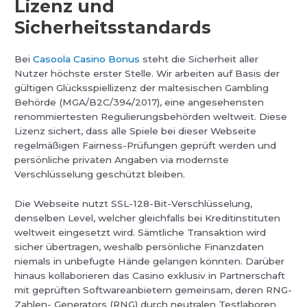
Lizenz und
Sicherheitsstandards
Bei
Casoola Casino Bonus
steht die Sicherheit aller
Nutzer höchste erster Stelle. Wir arbeiten auf Basis der
gültigen Glücksspiellizenz der maltesischen Gambling
Behörde (MGA/B2C/394/2017), eine angesehensten
renommiertesten Regulierungsbehörden weltweit. Diese
Lizenz sichert, dass alle Spiele bei dieser Webseite
regelmäßigen Fairness-Prüfungen geprüft werden und
persönliche privaten Angaben via modernste
Verschlüsselung geschützt bleiben.
Die Webseite nutzt SSL-128-Bit-Verschlüsselung,
denselben Level, welcher gleichfalls bei Kreditinstituten
weltweit eingesetzt wird. Sämtliche Transaktion wird
sicher übertragen, weshalb persönliche Finanzdaten
niemals in unbefugte Hände gelangen könnten. Darüber
hinaus kollaborieren das Casino exklusiv in Partnerschaft
mit geprüften Softwareanbietern gemeinsam, deren RNG-
Zahlen- Generators (RNG) durch neutralen Testlaboren