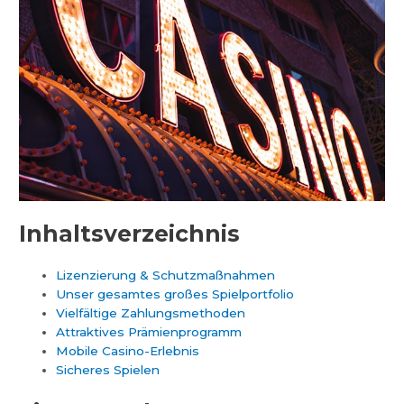
Inhaltsverzeichnis
Lizenzierung & Schutzmaßnahmen
Unser gesamtes großes Spielportfolio
Vielfältige Zahlungsmethoden
Attraktives Prämienprogramm
Mobile Casino-Erlebnis
Sicheres Spielen