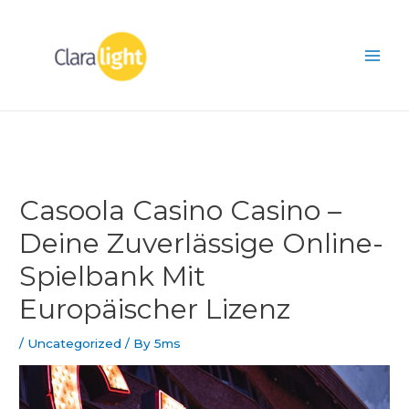
Skip
to
content
Main
Men
Casoola Casino Casino –
Deine Zuverlässige Online-
Spielbank Mit
Europäischer Lizenz
/
Uncategorized
/ By
5ms