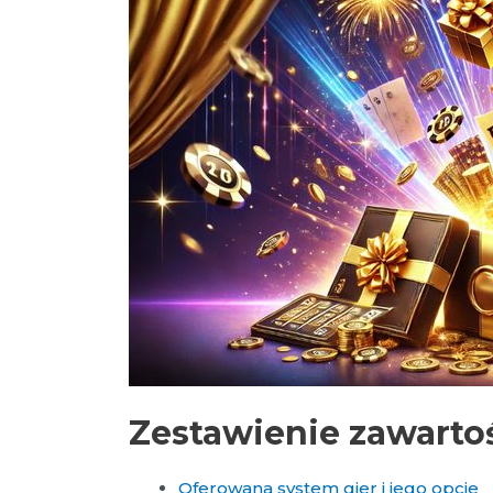
Zestawienie zawarto
Oferowana system gier i jego opcje