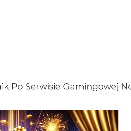
nik Po Serwisie Gamingowej N