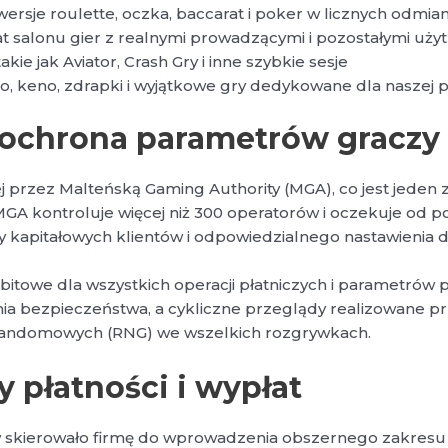
ersje roulette, oczka, baccarat i poker w licznych odmia
t salonu gier z realnymi prowadzącymi i pozostałymi uż
ie jak Aviator, Crash Gry i inne szybkie sesje
o, keno, zdrapki i wyjątkowe gry dedykowane dla naszej 
 ochrona parametrów graczy
j przez Malteńską Gaming Authority (MGA), co jest jeden 
: MGA kontroluje więcej niż 300 operatorów i oczekuje o
zy kapitałowych klientów i odpowiedzialnego nastawienia 
-bitowe dla wszystkich operacji płatniczych i parametrów
a bezpieczeństwa, a cykliczne przeglądy realizowane p
 randomowych (RNG) we wszelkich rozgrywkach.
płatności i wypłat
skierowało firmę do wprowadzenia obszernego zakresu m