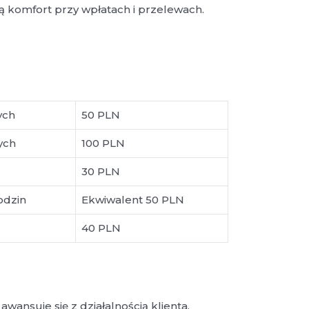
ą komfort przy wpłatach i przelewach.
ych
50 PLN
ych
100 PLN
30 PLN
odzin
Ekwiwalent 50 PLN
40 PLN
ansuje się z działalnością klienta.