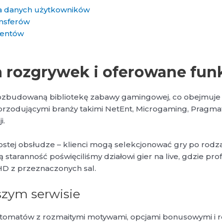
a danych użytkowników
ansferów
lientów
 rozgrywek i oferowane fun
ozbudowaną bibliotekę zabawy gamingowej, co obejmuje
zodującymi branży takimi NetEnt, Microgaming, Pragmati
i.
rostej obsłudze – klienci mogą selekcjonować gry po rodz
 staranność poświęciliśmy działowi gier na live, gdzie pro
 HD z przeznaczonych sal.
szym serwisie
tomatów z rozmaitymi motywami, opcjami bonusowymi i r