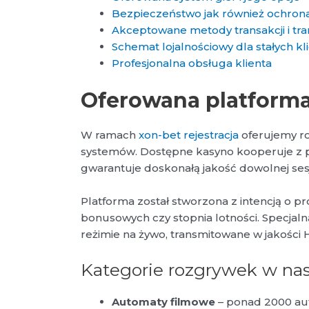
Bezpieczeństwo jak również ochron
Akceptowane metody transakcji i tr
Schemat lojalnościowy dla stałych k
Profesjonalna obsługa klienta
Oferowana platforma
W ramach
xon-bet rejestracja
oferujemy r
systemów. Dostępne kasyno kooperuje z pr
gwarantuje doskonałą jakość dowolnej sesj
Platforma został stworzona z intencją o p
bonusowych czy stopnia lotności. Specjalną
reżimie na żywo, transmitowane w jakości
Kategorie rozgrywek w na
Automaty filmowe
– ponad 2000 au