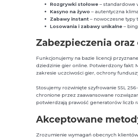
Rozgrywki stołowe
– standardowe w
Kasyno na żywo
– autentyczna klima
Zabawy instant
– nowoczesne typy tak
Losowania i zabawy unikalne
– bing
Zabezpieczenia oraz
Funkcjonujemy na bazie licencji przyznane
dziedzinie gier online. Potwierdzony fakt
zakresie uczciwości gier, ochrony fundus
Stosujemy rozwinięte szyfrowanie SSL 256
chronione przez zaawansowane rozwiązani
potwierdzają prawość generatorów liczb
Akceptowane metody 
Zrozumienie wymagań obecnych klientów 