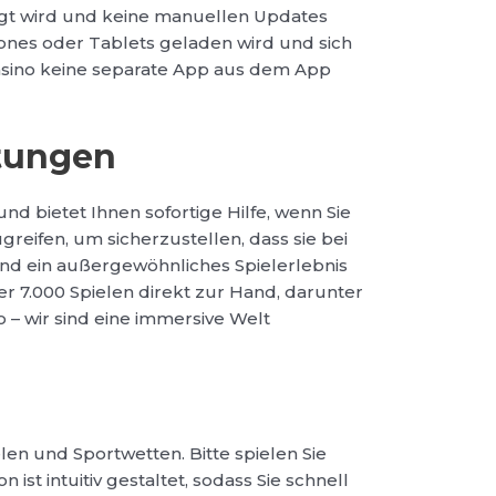
legt wird und keine manuellen Updates
ones oder Tablets geladen wird und sich
Casino keine separate App aus dem App
rtungen
d bietet Ihnen sofortige Hilfe, wenn Sie
reifen, um sicherzustellen, dass sie bei
and ein außergewöhnliches Spielerlebnis
r 7.000 Spielen direkt zur Hand, darunter
o – wir sind eine immersive Welt
en und Sportwetten. Bitte spielen Sie
ist intuitiv gestaltet, sodass Sie schnell