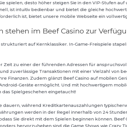
Sie spielen, desto höher steigen Sie in den VIP-Stufen auf
ll, ist intuitiv bedienbar und bietet die gleiche hochwert
erlich ist, bietet unsere mobile Webseite ein vollwerti
stehen im Beef Casino zur Verfüg
 strukturiert auf Kernklassiker. In-Game-Freispiele stapel
ter Zeit zu einer der führenden Adressen für anspruchsvol
le und zuverlässige Transaktionen mit einer Vielzahl v
ihre Finanzen. Zudem glänzt Beef Casino auf mobilen Ger
 Android-Geräte ermöglicht. Und mit hochwertigem mob
 in das Spielgeschehen eingetaucht!
 dauern, während Kreditkartenauszahlungen typischerw
rungen werden in der Regel innerhalb von 24 Stunden be
odass Sie direkt mit dem Spielen beginnen können. Beef 
onders hervorzuheben sind die Game Shows wie Crazy Tim