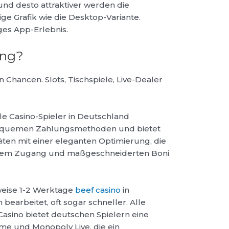
 und desto attraktiver werden die
ige Grafik wie die Desktop-Variante.
ges App-Erlebnis.
ung?
n Chancen. Slots, Tischspiele, Live-Dealer
le Casino-Spieler in Deutschland
on bequemen Zahlungsmethoden und bietet
äten mit einer eleganten Optimierung, die
ilem Zugang und maßgeschneiderten Boni
eise 1-2 Werktage
beef casino
in
arbeitet, oft sogar schneller. Alle
Casino bietet deutschen Spielern eine
e und Monopoly Live, die ein