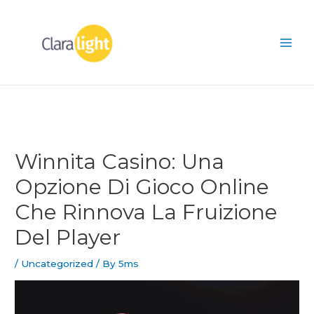
Skip
to
content
Main
Men
Winnita Casino: Una
Opzione Di Gioco Online
Che Rinnova La Fruizione
Del Player
/
Uncategorized
/ By
5ms