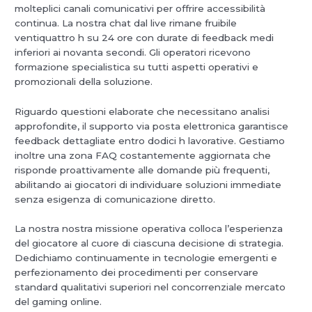
molteplici canali comunicativi per offrire accessibilità
continua. La nostra chat dal live rimane fruibile
ventiquattro h su 24 ore con durate di feedback medi
inferiori ai novanta secondi. Gli operatori ricevono
formazione specialistica su tutti aspetti operativi e
promozionali della soluzione.
Riguardo questioni elaborate che necessitano analisi
approfondite, il supporto via posta elettronica garantisce
feedback dettagliate entro dodici h lavorative. Gestiamo
inoltre una zona FAQ costantemente aggiornata che
risponde proattivamente alle domande più frequenti,
abilitando ai giocatori di individuare soluzioni immediate
senza esigenza di comunicazione diretto.
La nostra nostra missione operativa colloca l’esperienza
del giocatore al cuore di ciascuna decisione di strategia.
Dedichiamo continuamente in tecnologie emergenti e
perfezionamento dei procedimenti per conservare
standard qualitativi superiori nel concorrenziale mercato
del gaming online.