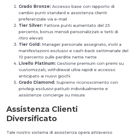
Grado Bronze:
Accesso base con rapporto di
cambio punti standard e assistenza clienti
preferenziale via e-mail
Tier Silver:
Fattore punti aumentato del 25
percento, bonus mensili personalizzati e tetti di
ritiro elevati
Tier Gold:
Manager personale assegnato, inviti a
manifestazioni esclusivi e cash-back settimanale del
10 percento sulle perdite nette nette
Livello Platinum:
Gestione premium con premi su
customizzati, withdrawal ultra-rapidi e accesso
anticipato ai nuovi giochi
Grado Diamond:
Supremo riconoscimento con
privilegi esclusivi pattuiti individualmente e
assistenze concierge su misura
Assistenza Clienti
Diversificato
Tale nostro sistema di assistenza opera attraverso