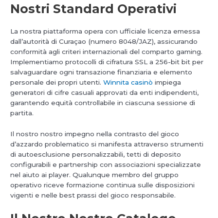
Nostri Standard Operativi
La nostra piattaforma opera con ufficiale licenza emessa
dall’autorità di Curaçao (numero 8048/JAZ), assicurando
conformità agli criteri internazionali del comparto gaming.
Implementiamo protocolli di cifratura SSL a 256-bit bit per
salvaguardare ogni transazione finanziaria e elemento
personale dei propri utenti.
Winnita casinò
impiega
generatori di cifre casuali approvati da enti indipendenti,
garantendo equità controllabile in ciascuna sessione di
partita.
Il nostro nostro impegno nella contrasto del gioco
d’azzardo problematico si manifesta attraverso strumenti
di autoesclusione personalizzabili, tetti di deposito
configurabili e partnership con associazioni specializzate
nel aiuto ai player. Qualunque membro del gruppo
operativo riceve formazione continua sulle disposizioni
vigenti e nelle best prassi del gioco responsabile.