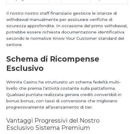
Il nostro nostro staff finanziario gestisce le istanze di
withdrawal manualmente per assicurare verifiche di
sicurezza approfondite. In occasione del primo withdrawal,
potrebbe essere richiesta documentazione identificativa
secondo le normative Know Your Customer standard del
settore.
Schema di Ricompense
Esclusivo
Winnita Casino ha strutturato un schema fedeltà multi-
livello che premia l’attività costante sulla piattaforma.
Qualsiasi puntata realizzata genera crediti convertibili in
bonus bonus, con tassi di conversione che migliorano
progressivamente all’avanzamento di tier.
Vantaggi Progressivi del Nostro
Esclusivo Sistema Premium