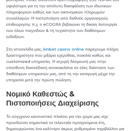
υψηλότερη για τη την απόλυτη διασφάλιση των ιδιωτικών
πληροφοριών καθώς και των οικονομικών πληρωμών
συναλλαγών. Η πιστοποίηση από διεθνείς οργανισμούς
επιθεώρησης π.χ. ο eCOGRA βεβαιώνει τη δίκαιη λειτουργία
των όλων παιχνιδιών & τη τυχαιότητα των διαθέσιμων
ενδείξεων.
Στη ιστοσελίδα μας,
kinbet casino online
παρέχουμε πλήρη
δραστηριότητα που μιξάρει εχεμύθεια, ποικιλία καθώς και
customized υπηρεσίες. Η ισχυρή δέσμευσή μας στην
υπεύθυνη διασκέδαση αντανακλάται σε όλες διάσταση των
διαθέσιμων υπηρεσιών μας, από τη την εισαγωγή μέχρι την
υπηρεσία μετά την πρώτη πώληση.
Νομικό Καθεστώς &
Πιστοποιήσεις Διαχείρισης
Το σύγχρονο κανονιστικό πλαίσιο για την χώρα μας είχε
προοδεύσει σημαντικά τα τελευταία προηγούμενα έτη,
δημιουργώντας ένα καλύτερο άκρως ρυθμισμένο περιβάλλον για