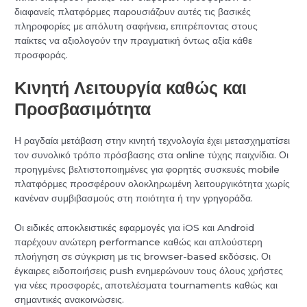
διαφανείς πλατφόρμες παρουσιάζουν αυτές τις βασικές
πληροφορίες με απόλυτη σαφήνεια, επιτρέποντας στους
παίκτες να αξιολογούν την πραγματική όντως αξία κάθε
προσφοράς.
Κινητή Λειτουργία καθώς και
Προσβασιμότητα
Η ραγδαία μετάβαση στην κινητή τεχνολογία έχει μετασχηματίσει
τον συνολικό τρόπο πρόσβασης στα online τύχης παιχνίδια. Οι
προηγμένες βελτιστοποιημένες για φορητές συσκευές mobile
πλατφόρμες προσφέρουν ολοκληρωμένη λειτουργικότητα χωρίς
κανέναν συμβιβασμούς στη ποιότητα ή την γρηγοράδα.
Οι ειδικές αποκλειστικές εφαρμογές για iOS και Android
παρέχουν ανώτερη performance καθώς και απλούστερη
πλοήγηση σε σύγκριση με τις browser-based εκδόσεις. Οι
έγκαιρες ειδοποιήσεις push ενημερώνουν τους όλους χρήστες
για νέες προσφορές, αποτελέσματα tournaments καθώς και
σημαντικές ανακοινώσεις.