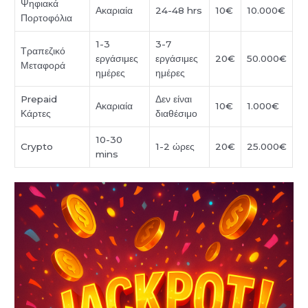
Ψηφιακά
Ακαριαία
24-48 hrs
10€
10.000€
Πορτοφόλια
1-3
3-7
Τραπεζικό
εργάσιμες
εργάσιμες
20€
50.000€
Μεταφορά
ημέρες
ημέρες
Prepaid
Δεν είναι
Ακαριαία
10€
1.000€
Κάρτες
διαθέσιμο
10-30
Crypto
1-2 ώρες
20€
25.000€
mins