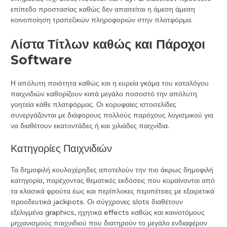
επίπεδο προστασίας καθώς δεν απαιτείται η άμεση άμεση
κοινοποίηση τραπεζικών πληροφοριών στην πλατφόρμα.
Λίστα Τίτλων καθώς και Πάροχοι
Software
Η απόλυτη ποιότητα καθώς και η ευρεία γκάμα του καταλόγου
παιχνιδιών καθορίζουν κατά μεγάλο ποσοστό την απόλυτη
γοητεία κάθε πλατφόρμας. Οι κορυφαίες ιστοσελίδες
συνεργάζονται με διάφορους πολλούς παρόχους λογισμικού για
να διαθέτουν εκατοντάδες ή και χιλιάδες παιχνίδια.
Κατηγορίες Παιχνιδιών
Τα δημοφιλή κουλοχέρηδες αποτελούν την πιο άκρως δημοφιλή
κατηγορία, παρέχοντας θεματικές εκδόσεις που κυμαίνονται από
τα κλασικά φρούτα έως και περίπλοκες περιπέτειες με εξαιρετικά
προοδευτικά jackpots. Οι σύγχρονες slots διαθέτουν
εξελιγμένα graphics, ηχητικά effects καθώς και καινοτόμους
μηχανισμούς παιχνιδιού που διατηρούν το μεγάλο ενδιαφέρον