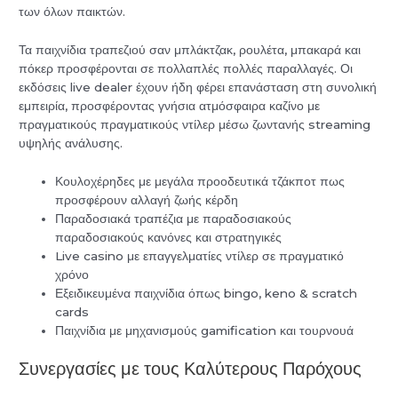
των όλων παικτών.
Τα παιχνίδια τραπεζιού σαν μπλάκτζακ, ρουλέτα, μπακαρά και
πόκερ προσφέρονται σε πολλαπλές πολλές παραλλαγές. Οι
εκδόσεις live dealer έχουν ήδη φέρει επανάσταση στη συνολική
εμπειρία, προσφέροντας γνήσια ατμόσφαιρα καζίνο με
πραγματικούς πραγματικούς ντίλερ μέσω ζωντανής streaming
υψηλής ανάλυσης.
Κουλοχέρηδες με μεγάλα προοδευτικά τζάκποτ πως
προσφέρουν αλλαγή ζωής κέρδη
Παραδοσιακά τραπέζια με παραδοσιακούς
παραδοσιακούς κανόνες και στρατηγικές
Live casino με επαγγελματίες ντίλερ σε πραγματικό
χρόνο
Εξειδικευμένα παιχνίδια όπως bingo, keno & scratch
cards
Παιχνίδια με μηχανισμούς gamification και τουρνουά
Συνεργασίες με τους Καλύτερους Παρόχους