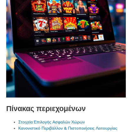
Πίνακας περιεχομένων
Στοιχεία Επιλογής Ασφαλών Χώρων
Κανονιστικό Περιβάλλον & Πιστοποιήσεις Λειτουργίας