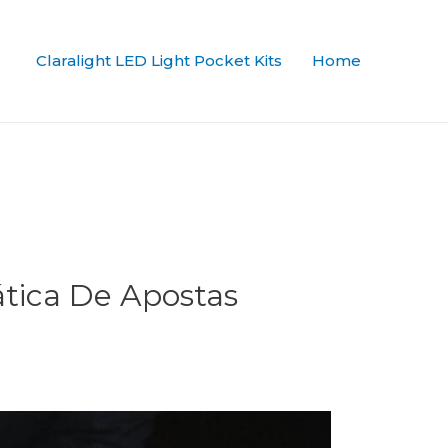
Claralight LED Light Pocket Kits
Home
tica De Apostas