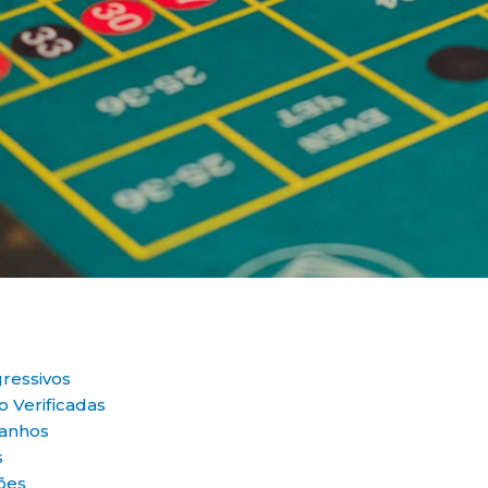
ressivos
 Verificadas
Ganhos
s
ões