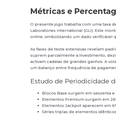
Métricas e Percenta
O presente jogo trabalha com uma taxa d
Laboratories International (GLI). Este mo
online, simbolizando um dado verificável 
As fases de teste extensivas revelam pa
suprem parcialmente a investimento, dezo
activam cadeias de grandes ganhos. A vol
um balanço entre frequência de pagamento
Estudo de Periodicidade 
Blocos Base surgem em sessenta e oi
Elementos Premium surgem em 26% d
Elementos Jackpot aparecem em 6% 
Séries triplas de elementos idênti