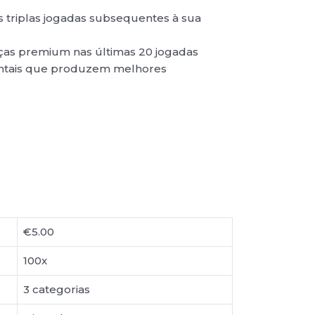
s triplas jogadas subsequentes à sua
ças premium nas últimas 20 jogadas
mentais que produzem melhores
€5.00
100x
3 categorias