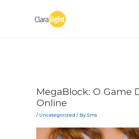
Skip
to
content
MegaBlock: O Game De
Online
/
Uncategorized
/ By
5ms