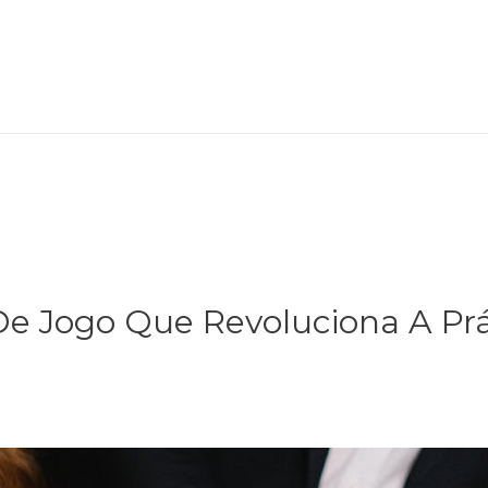
 Jogo Que Revoluciona A Prá